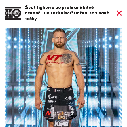
Život fightera po prohrané bitvě
nekončí. Co zažil Kincl? Dočkal se sladké
tečky