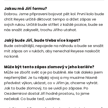
Jakou má Jiří formu?
Dobrou. Jsme připraveni bojovat pět kol. První kolo bude
chtít Reyes určitě diktovat tempo a držet zápas ve
svých rukou. Určitě bude střílet z každé pozice, bude se
nás snažit zakyselit, trochu Jiřího utahat.
Jaký bude Jiří, bude třeba více kopat?
Bude ostražitější, nepojede na náhodu a bude se snažit
mít zápas on v rukách, aby nenechal Reyese naskočit
na koně.
Může být tento zápas zlomový v jeho kariéře?
Může se zbořit svět a je po bublině. Ale tak daleko jsem
nepřemýšlel. Je tu nějaký vývoj a my musíme hlavně
předvést výkon, ukázat, co v Jiřím je, chceme vyhrát.
Jak to bude zlomový, to se uvidí po zápase. Po
Oezdemirovi dostal Jiří hodně prostoru, to jsme
nečekali. Co bude teď, uvidíme.