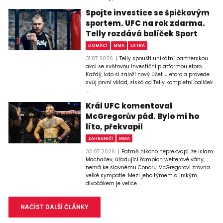
Spojte investice se špičkovým
sportem. UFC na rok zdarma.
Telly rozdává balíček Sport
DOMÁCÍ
MMA
EXTRA
31.07.2026
Telly spouští unikátní partnerskou
akci se světovou investiční platformou etoro.
Každý, kdo si založí nový účet u etoro a provede
svůj první vklad, získá od Telly kompletní balíček
...
Král UFC komentoval
McGregorův pád. Bylo mi ho
líto, překvapil
ZAHRANIČÍ
MMA
30.07.2026
Patrně nikoho nepřekvapí, že Islam
Machačev, úřadující šampion welterové váhy,
nemá ke slavnému Conoru McGregorovi zrovna
velké sympatie. Mezi jeho týmem a irským
divočákem je velice ...
NAČÍST DALŠÍ ČLÁNKY