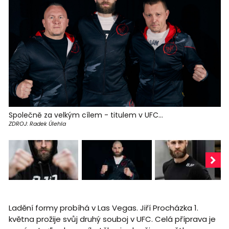
Společně za velkým cílem - titulem v UFC...
ZDROJ: Radek Úlehla
Ladění formy probíhá v Las Vegas. Jiří Procházka 1.
května prožije svůj druhý souboj v UFC. Celá příprava je