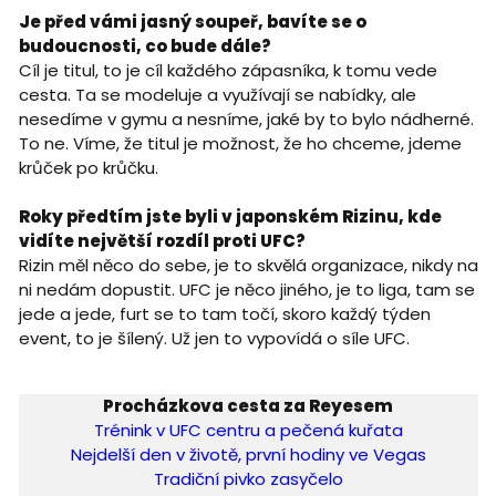
Je před vámi jasný soupeř, bavíte se o
budoucnosti, co bude dále?
Cíl je titul, to je cíl každého zápasníka, k tomu vede
cesta. Ta se modeluje a využívají se nabídky, ale
nesedíme v gymu a nesníme, jaké by to bylo nádherné.
To ne. Víme, že titul je možnost, že ho chceme, jdeme
krůček po krůčku.
Roky předtím jste byli v japonském Rizinu, kde
vidíte největší rozdíl proti UFC?
Rizin měl něco do sebe, je to skvělá organizace, nikdy na
ni nedám dopustit. UFC je něco jiného, je to liga, tam se
jede a jede, furt se to tam točí, skoro každý týden
event, to je šílený. Už jen to vypovídá o síle UFC.
Procházkova cesta za Reyesem
Trénink v UFC centru a pečená kuřata
Nejdelší den v životě, první hodiny ve Vegas
Tradiční pivko zasyčelo