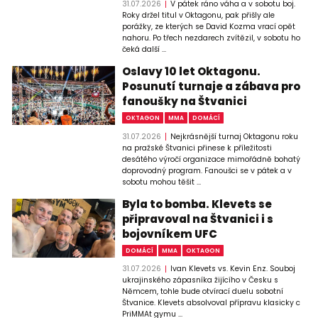
31.07.2026
V pátek ráno váha a v sobotu boj.
Roky držel titul v Oktagonu, pak přišly ale
porážky, ze kterých se David Kozma vrací opět
nahoru. Po třech nezdarech zvítězil, v sobotu ho
čeká další ...
Oslavy 10 let Oktagonu.
Posunutí turnaje a zábava pro
fanoušky na Štvanici
OKTAGON
MMA
DOMÁCÍ
31.07.2026
Nejkrásnější turnaj Oktagonu roku
na pražské Štvanici přinese k příležitosti
desátého výročí organizace mimořádně bohatý
doprovodný program. Fanoušci se v pátek a v
sobotu mohou těšit ...
Byla to bomba. Klevets se
připravoval na Štvanici i s
bojovníkem UFC
DOMÁCÍ
MMA
OKTAGON
31.07.2026
Ivan Klevets vs. Kevin Enz. Souboj
ukrajinského zápasníka žijícího v Česku s
Němcem, tohle bude otvírací duelu sobotní
Štvanice. Klevets absolvoval přípravu klasicky c
PriMMAt gymu ...