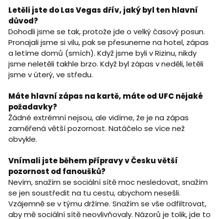
Letěli jste do Las Vegas dřív, jaký byl ten hlavní
důvod?
Dohodli jsme se tak, protože jde o velký časový posun.
Pronajali jsme si vilu, pak se přesuneme na hotel, zápas
a letíme domů (smích). Když jsme byli v Rizinu, nikdy
jsme neletěli takhle brzo. Když byl zápas v neděli, letěli
jsme v úterý, ve středu.
Máte hlavní zápas na kartě, máte od UFC nějaké
požadavky?
Žádné extrémní nejsou, ale vidíme, že je na zápas
zaměřená větší pozornost. Natáčelo se více než
obvykle.
Vnímali jste během přípravy v Česku větší
pozornost od fanoušků?
Nevím, snažím se sociální sítě moc nesledovat, snažím
se jen soustředit na tu cestu, abychom nesešli.
Vzájemně se v týmu držíme. Snažím se vše odfiltrovat,
aby mě sociální sítě neovlivňovaly. Názorů je tolik, jde to