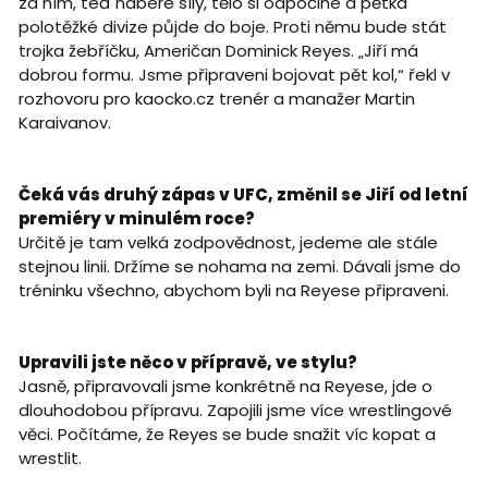
za ním, teď nabere síly, tělo si odpočine a pětka
polotěžké divize půjde do boje. Proti němu bude stát
trojka žebříčku, Američan Dominick Reyes. „Jiří má
dobrou formu. Jsme připraveni bojovat pět kol,“ řekl v
rozhovoru pro kaocko.cz trenér a manažer Martin
Karaivanov.
Čeká vás druhý zápas v UFC, změnil se Jiří od letní
premiéry v minulém roce?
Určitě je tam velká zodpovědnost, jedeme ale stále
stejnou linii. Držíme se nohama na zemi. Dávali jsme do
tréninku všechno, abychom byli na Reyese připraveni.
Upravili jste něco v přípravě, ve stylu?
Jasně, připravovali jsme konkrétně na Reyese, jde o
dlouhodobou přípravu. Zapojili jsme více wrestlingové
věci. Počítáme, že Reyes se bude snažit víc kopat a
wrestlit.