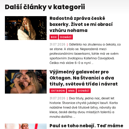
Další články v kategorii
Radostná zpráva české
boxerky. Život se mi obrací
vzhůru nohama
BOX
DOMÁCÍ
31.07.2026
Odletěla na zkušenou a čekala, co
se stane. A stalo se. Neporažená mezi
profesionálními boxerkami, tohle má ve svém
sportovním životopisu Kateřina Čavajdová.
Češka má skóre 6-0 a nyní ...
Výjimečný galavečer pro
Oktagon. Na Štvanici o dva
tituly, světová třída i návrat
OKTAGON
MMA
DOMÁCÍ
31.07.2026
Dva tituly, jedna noc, deset let
historie. Štvanice chystá jubilejní bouři. Karta
nabídne hned dvě titulové bitvy, návraty do
klece, české derby dvou mladých talentů a
mnoho dalšího. ...
Paul se toho nebojí. Teď máme