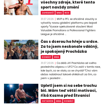
všechny zdroje, které tento
sport navždy změní
ZAHRANIČÍ
MMA
BOX
31.07.2026
MVP a PFL se oficiálně sloučily a
vytvořily novou globální platformu pro bojové
sporty "Vysoce spekulované sloučení Most
Valuable Promotions a Professional Fighters
League je oficiálně ...
Čas s dcerou ho hřeje u srdce.
Za to jsem neskonale vděčný,
je spokojený Procházka
DOMÁCÍ
MMA
31.07.2026
Co dělá Jiří Procházka od svého
posledního zápasu v UFC? Co zažil v tomto roce,
kde bych, co se stalo, co se chystá? "Chci vám
občas nabídnout takové ohlédnutí za tím, co
jsem v poslední ...
Upletl jsem si na sebe trochu
bič. Mám teď větší motivaci,
říká Kozma před Štvanicí
OKTAGON
MMA
DOMÁCÍ