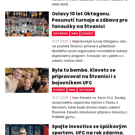
čeká další ...
Oslavy 10 let Oktagonu.
Posunutí turnaje a zábava pro
fanoušky na Štvanici
OKTAGON
MMA
DOMÁCÍ
31.07.2026
Nejkrásnější turnaj Oktagonu roku
na pražské Štvanici přinese k příležitosti
desátého výročí organizace mimořádně bohatý
doprovodný program. Fanoušci se v pátek a v
sobotu mohou těšit ...
Byla to bomba. Klevets se
připravoval na Štvanici i s
bojovníkem UFC
DOMÁCÍ
MMA
OKTAGON
31.07.2026
Ivan Klevets vs. Kevin Enz. Souboj
ukrajinského zápasníka žijícího v Česku s
Němcem, tohle bude otvírací duelu sobotní
Štvanice. Klevets absolvoval přípravu klasicky c
PriMMAt gymu ...
Spojte investice se špičkovým
sportem. UFC na rok zdarma.