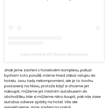
A post shared by UFC Europe (@ufceurope)
Jinak jsme zavření v hotelovém komplexu, pokud
bychom toto porušili, máme hned zákaz vstupu do
hotelu. Jsou tady nekompromisní, ale je to trochu
postavený na hlavu, protože když si chceme jet
nakoupit, můžeme jet místním autobusem do
obchoďáku, kde si můžeme něco koupit, pak nás zase
autobus odveze zpátky na hotel. Vše ale
respektujeme, jsme zavření na pokoji.