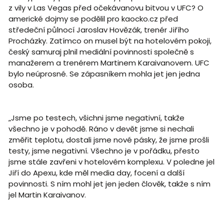
z vily v Las Vegas před očekávanovu bitvou v UFC? O
americké dojmy se podělil pro kaocko.cz před
středeční půlnocí Jaroslav Hovězák, trenér Jiřího
Procházky. Zatímco on musel být na hotelovém pokoji,
český samuraj plnil mediální povinnosti společně s
manažerem a trenérem Martinem Karaivanovem. UFC
bylo neúprosné. Se zápasníkem mohla jet jen jedna
osoba.
„Jsme po testech, všichni jsme negativní, takže
všechno je v pohodě. Ráno v devět jsme si nechali
změřit teplotu, dostali jsme nové pásky, že jsme prošli
testy, jsme negativní. Všechno je v pořádku, přesto
jsme stále zavřeni v hotelovém komplexu. V poledne jel
Jiří do Apexu, kde měl media day, focení a další
povinnosti. S ním mohl jet jen jeden člověk, takže s ním
jel Martin Karaivanov.