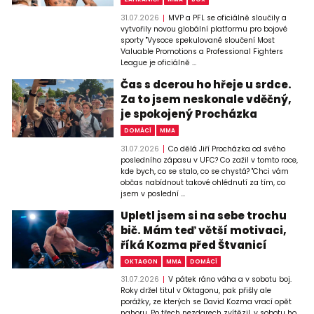
31.07.2026
MVP a PFL se oficiálně sloučily a
vytvořily novou globální platformu pro bojové
sporty "Vysoce spekulované sloučení Most
Valuable Promotions a Professional Fighters
League je oficiálně ...
Čas s dcerou ho hřeje u srdce.
Za to jsem neskonale vděčný,
je spokojený Procházka
DOMÁCÍ
MMA
31.07.2026
Co dělá Jiří Procházka od svého
posledního zápasu v UFC? Co zažil v tomto roce,
kde bych, co se stalo, co se chystá? "Chci vám
občas nabídnout takové ohlédnutí za tím, co
jsem v poslední ...
Upletl jsem si na sebe trochu
bič. Mám teď větší motivaci,
říká Kozma před Štvanicí
OKTAGON
MMA
DOMÁCÍ
31.07.2026
V pátek ráno váha a v sobotu boj.
Roky držel titul v Oktagonu, pak přišly ale
porážky, ze kterých se David Kozma vrací opět
nahoru. Po třech nezdarech zvítězil, v sobotu ho