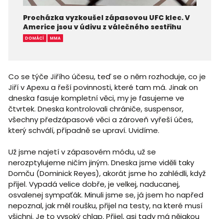
Procházka vyzkoušel zápasovou UFC klec. V
Americe jsou v údivu z válečného sestřihu
DOMÁCÍ
MMA
Co se týče Jiřího účesu, teď se o něm rozhoduje, co je
Jiří v Apexu a řeší povinnosti, které tam má. Jinak on
dneska fasuje kompletní věci, my je fasujeme ve
čtvrtek. Dneska kontrolovali chrániče, suspensor,
všechny předzápasové věci a zároveň vyřeší účes,
který schválí, případně se upraví. Uvidíme.
Už jsme najetí v zápasovém módu, už se
nerozptylujeme ničím jiným. Dneska jsme viděli taky
Domču (Dominick Reyes), akorát jsme ho zahlédli, když
přijel. Vypadá velice dobře, je velkej, naducanej,
osvalenej sympaťák. Minuli jsme se, já jsem ho napřed
nepoznal, jak měl roušku, přijel na testy, na které musí
všichni. Je to vysoký chlap. Přijel, asi tady má nějakou