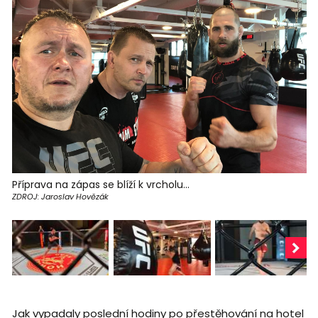
Příprava na zápas se blíží k vrcholu...
ZDROJ: Jaroslav Hovězák
Jak vypadaly poslední hodiny po přestěhování na hotel