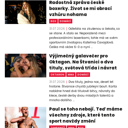
Radostná zpráva české
boxerky. Život se mi obrací
vzhůru nohama
BOX
DOMÁCÍ
31.07.2026
Odletěla na zkušenou a čekala, co
se stane. A stalo se. Neporažená mezi
profesionálními boxerkami, tohle má ve svém
sportovním životopisu Kateřina Čavajdová.
Češka má skóre 6-0 a nyní ...
Výjimečný galavečer pro
Oktagon. Na Štvanici o dva
tituly, světová třída i návrat
OKTAGON
MMA
DOMÁCÍ
31.07.2026
Dva tituly, jedna noc, deset let
historie. Štvanice chystá jubilejní bouři. Karta
nabídne hned dvě titulové bitvy, návraty do
klece, české derby dvou mladých talentů a
mnoho dalšího. ...
Paul se toho nebojí. Teď máme
všechny zdroje, které tento
sport navždy změní
ZAHRANIČÍ
MMA
BOX