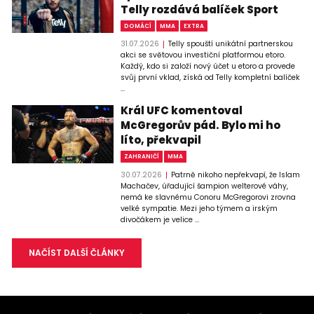
Telly rozdává balíček Sport
DOMÁCÍ
MMA
EXTRA
31.07.2026
Telly spouští unikátní partnerskou
akci se světovou investiční platformou etoro.
Každý, kdo si založí nový účet u etoro a provede
svůj první vklad, získá od Telly kompletní balíček
...
Král UFC komentoval
McGregorův pád. Bylo mi ho
líto, překvapil
ZAHRANIČÍ
MMA
30.07.2026
Patrně nikoho nepřekvapí, že Islam
Machačev, úřadující šampion welterové váhy,
nemá ke slavnému Conoru McGregorovi zrovna
velké sympatie. Mezi jeho týmem a irským
divočákem je velice ...
NAČÍST DALŠÍ ČLÁNKY