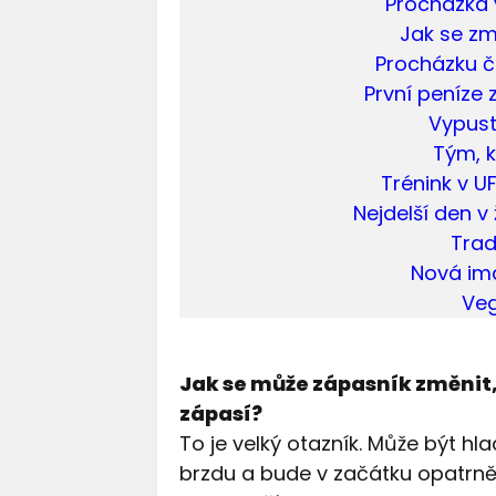
Procházka 
Jak se zm
Procházku č
První peníze 
Vypust
Tým, 
Trénink v U
Nejdelší den v
Trad
Nová ima
Veg
Jak se může zápasník změnit,
zápasí?
To je velký otazník. Může být hla
brzdu a bude v začátku opatrněj