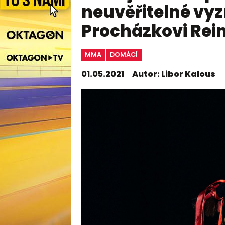
neuvěřitelné vyzr
Procházkovi Rei
MMA
DOMÁCÍ
01.05.2021
Autor: Libor Kalous