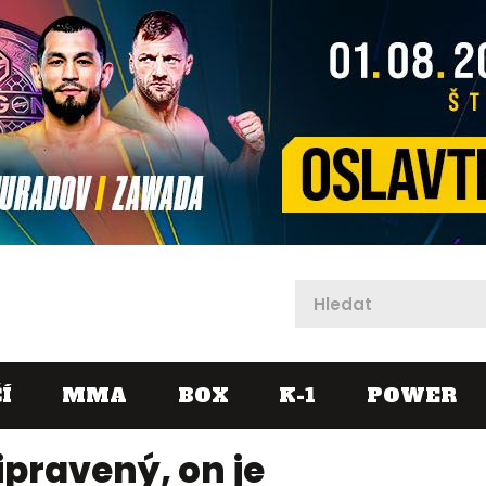
X
Í
MMA
BOX
K-1
POWER
řipravený, on je