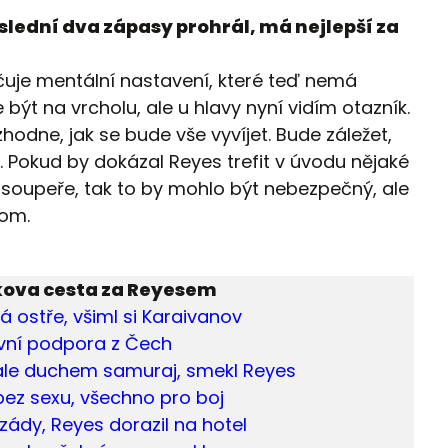
slední dva zápasy prohrál, má nejlepší za
rčuje mentální nastavení, které teď nemá
 být na vrcholu, ale u hlavy nyní vidím otazník.
hodne, jak se bude vše vyvíjet. Bude záležet,
st. Pokud by dokázal Reyes trefit v úvodu nějaké
soupeře, tak to by mohlo být nebezpečný, ale
dom.
ova cesta za Reyesem
 ostře, všiml si Karaivanov
vní podpora z Čech
 ale duchem samuraj, smekl Reyes
ez sexu, všechno pro boj
ády, Reyes dorazil na hotel