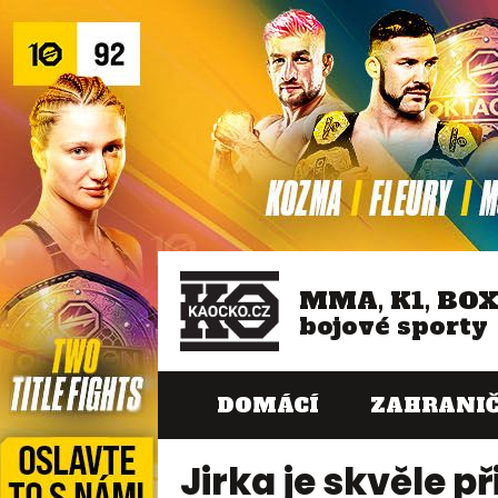
MMA, K1, BO
bojové sporty
DOMÁCÍ
ZAHRANIČ
Jirka je skvěle p