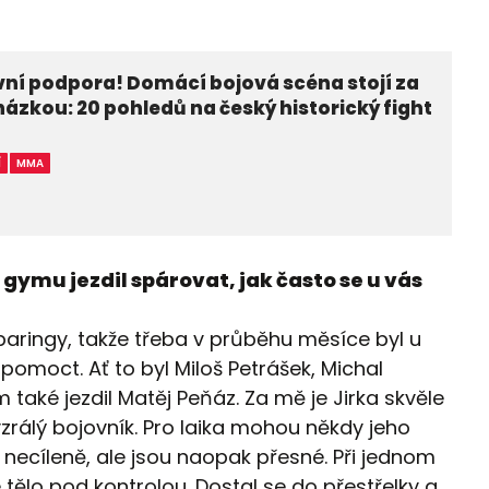
ní podpora! Domácí bojová scéna stojí za
ázkou: 20 pohledů na český historický fight
C
Í
MMA
gymu jezdil spárovat, jak často se u vás
aringy, takže třeba v průběhu měsíce byl u
 pomoct. Ať to byl Miloš Petrášek, Michal
 také jezdil Matěj Peňáz. Za mě je Jirka skvěle
yzrálý bojovník. Pro laika mohou někdy jeho
necíleně, ale jsou naopak přesné. Při jednom
tělo pod kontrolou. Dostal se do přestřelky a