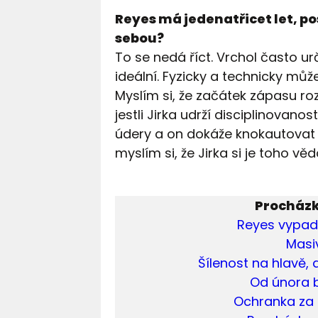
Reyes má jedenatřicet let, po
sebou?
To se nedá říct. Vrchol často u
ideální. Fyzicky a technicky může
Myslím si, že začátek zápasu roz
jestli Jirka udrží disciplinovano
údery a on dokáže knokautovat 
myslím si, že Jirka si je toho vě
Procházk
Reyes vypadá
Masi
Šílenost na hlavě,
Od února b
Ochranka za z