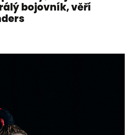
álý bojovník, věří
nders