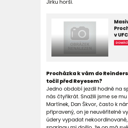
Jirku horší.
Masiv
Proch
v UF
DOMÁC
Procházka k vám do Reinders 
točil před Reyesem?
Jedno období jezdil hodně na sp
nás čtyřikrát. Snažili jsme se mu
Martínek, Dan Škvor, často k nám
připravený, on je neuvěřitelné v
údery vypadat nekoordinovaně, 
sparingu mi došlo, že on má své 