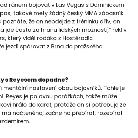
 nad ránem bojovat v Las Vegas s Dominickem
zápas, takové mety žádný český MMA zápasník
 poznáte, že on neodejde z tréninku dřív, on
a jde často za hranu lidských možností,“ řekl v
s, který viděl rodáka z Hostěradic
ože jezdí spárovat z Brna do pražského
ky s Reyesem dopadne?
ní mentální nastavení obou bojovníků. Tohle je
raní. Reyes je po dvou porážkách, takže může
rkovi hrálo do karet, protože on si potřebuje ze
o má načteného, začne ho přebírat, rozebírat
Oezdemirem.