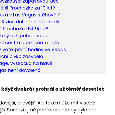
vyzkoušel zápasovou klec
ěnil Procházka za 10 let?
eká v Las Vegas stěhování
z Rizinu dal babičce a rodině
í Procházka BJP kód?
který drží pohromadě
FC centru a pečená kuřata
 životě, první hodiny ve Vegas
iční pivko zasyčelo
ge, vysílačka na hlavě
as není dovolená
 když dvakrát prohrál a už téměř deset let
dovější, dravější. Ale také může mít v sobě
ší. Samozřejmě první varianta by byla pro