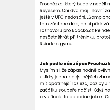
Procházka, který bude v neděli
Reyesem. Oni dva mají hlavní 
ještě v UFC nedosáhl. „Šampiona
tam zůstane déle, on si přidává 
rozhovoru pro kaocko.cz Reinder
nesčetněkrát při tréninku, prot
Reinders gymu.
Jak podle vás zápas Procház
Myslím si, že zápas hodně ovliv
u Jirky jedna z nejsilnějších zb
mít opatrnější rozjezd, což by Ji
začátku soupeře načíst. Když h
a ve finále to dopadne jako s 