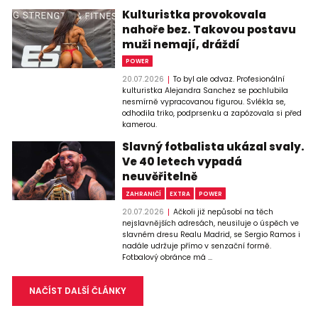
Kulturistka provokovala
nahoře bez. Takovou postavu
muži nemají, dráždí
POWER
20.07.2026
To byl ale odvaz. Profesionální
kulturistka Alejandra Sanchez se pochlubila
nesmírně vypracovanou figurou. Svlékla se,
odhodila triko, podprsenku a zapózovala si před
kamerou.
Slavný fotbalista ukázal svaly.
Ve 40 letech vypadá
neuvěřitelně
ZAHRANIČÍ
EXTRA
POWER
20.07.2026
Ačkoli již nepůsobí na těch
nejslavnějších adresách, neusiluje o úspěch ve
slavném dresu Realu Madrid, se Sergio Ramos i
nadále udržuje přímo v senzační formě.
Fotbalový obránce má ...
NAČÍST DALŠÍ ČLÁNKY