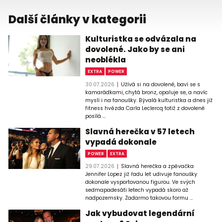
Další články v kategorii
Kulturistka se odvázala na
dovolené. Jako by se ani
neoblékla
EXTRA
POWER
30.07.2026
Užívá si na dovolené, baví se s
kamarádkami, chytá bronz, opaluje se, a navíc
myslí i na fanoušky. Bývalá kulturistka a dnes již
fitness hvězda Carla Leclercq totiž z dovolené
posílá ...
Slavná herečka v 57 letech
vypadá dokonale
POWER
EXTRA
29.07.2026
Slavná herečka a zpěvačka
Jennifer Lopez již řadu let udivuje fanoušky
dokonale vysportovanou figurou. Ve svých
sedmapadesáti letech vypadá skoro až
nadpozemsky. Zadarmo takovou formu ...
Jak vybudovat legendární