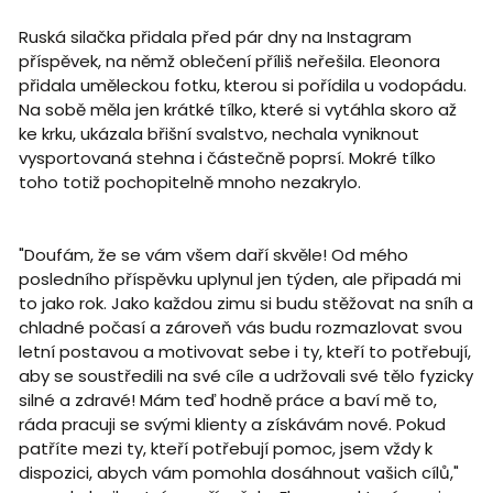
Ruská silačka přidala před pár dny na Instagram
příspěvek, na němž oblečení příliš neřešila. Eleonora
přidala uměleckou fotku, kterou si pořídila u vodopádu.
Na sobě měla jen krátké tílko, které si vytáhla skoro až
ke krku, ukázala břišní svalstvo, nechala vyniknout
vysportovaná stehna i částečně poprsí. Mokré tílko
toho totiž pochopitelně mnoho nezakrylo.
"Doufám, že se vám všem daří skvěle! Od mého
posledního příspěvku uplynul jen týden, ale připadá mi
to jako rok. Jako každou zimu si budu stěžovat na sníh a
chladné počasí a zároveň vás budu rozmazlovat svou
letní postavou a motivovat sebe i ty, kteří to potřebují,
aby se soustředili na své cíle a udržovali své tělo fyzicky
silné a zdravé! Mám teď hodně práce a baví mě to,
ráda pracuji se svými klienty a získávám nové. Pokud
patříte mezi ty, kteří potřebují pomoc, jsem vždy k
dispozici, abych vám pomohla dosáhnout vašich cílů,"