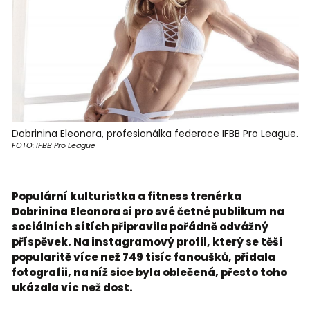
Dobrinina Eleonora, profesionálka federace IFBB Pro League.
FOTO: IFBB Pro League
Populární kulturistka a fitness trenérka
Dobrinina Eleonora si pro své četné publikum na
sociálních sítích připravila pořádně odvážný
příspěvek. Na instagramový profil, který se těší
popularitě více než 749 tisíc fanoušků, přidala
fotografii, na níž sice byla oblečená, přesto toho
ukázala víc než dost.