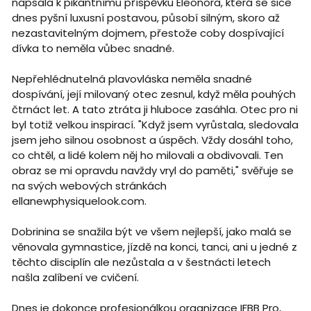
napsala k pikantnímu příspěvku Eleonora, která se sice
dnes pyšní luxusní postavou, působí silným, skoro až
nezastavitelným dojmem, přestože coby dospívající
dívka to neměla vůbec snadné.
Nepřehlédnutelná plavovláska neměla snadné
dospívání, její milovaný otec zesnul, když měla pouhých
čtrnáct let. A tato ztráta ji hluboce zasáhla. Otec pro ni
byl totiž velkou inspirací. "Když jsem vyrůstala, sledovala
jsem jeho silnou osobnost a úspěch. Vždy dosáhl toho,
co chtěl, a lidé kolem něj ho milovali a obdivovali. Ten
obraz se mi opravdu navždy vryl do paměti," svěřuje se
na svých webových stránkách
ellanewphysiquelook.com.
Dobrinina se snažila být ve všem nejlepší, jako malá se
věnovala gymnastice, jízdě na konci, tanci, ani u jedné z
těchto disciplín ale nezůstala a v šestnácti letech
našla zalíbení ve cvičení.
Dnes je dokonce profesionálkou organizace IFBB Pro,