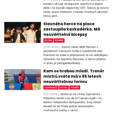
kondici, věnuje se bojovým sportům a dojem
dělá i na bývalé zápasníky UFC. Takový je slavný
herec Jason Statham, hvězda mnohých akčních
filmů, jenž ...
Slavného herce na place
zastoupila kaskadérka. Má
neuvěřitelné bicepsy
EXTRA
POWER
23.07.2026
Slavný herec Matt Damon v
posledních měsících tvrdě a svědomitě dřel.
Pracoval na sobě a připravoval se na velkolepou
hereckou roli bájného Odyssea. V rámci příprav
si dnes již pětapadesátiletý ...
Kam se hrabou mladí. Trenér
mistrů světa má v 65 letech
neuvěřitelnou formu
ZAHRANIČÍ
EXTRA
POWER
21.07.2026
Dostal je na vrchol. Španělský
fotbalový trenér Luis de la Fuente uspěl i na
dalším fotbalovém šampionátu. Svůj národ
dovedl až do finále právě skončeného
mistrovství světa, v němž ...