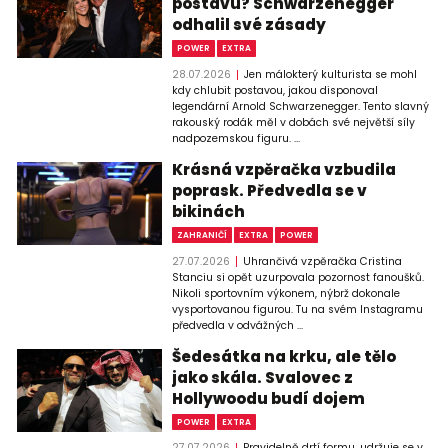
postavu? Schwarzenegger
odhalil své zásady
POWER
EXTRA
28.07.2026
Jen málokterý kulturista se mohl
kdy chlubit postavou, jakou disponoval
legendární Arnold Schwarzenegger. Tento slavný
rakouský rodák měl v dobách své největší síly
nadpozemskou figuru. ...
Krásná vzpěračka vzbudila
poprask. Předvedla se v
bikinách
ZAHRANIČÍ
EXTRA
POWER
27.07.2026
Uhrančivá vzpěračka Cristina
Stanciu si opět uzurpovala pozornost fanoušků.
Nikoli sportovním výkonem, nýbrž dokonale
vysportovanou figurou. Tu na svém Instagramu
předvedla v odvážných ...
Šedesátka na krku, ale tělo
jako skála. Svalovec z
Hollywoodu budí dojem
POWER
EXTRA
27.07.2026
Pravidelně drtí formu, udržuje se v