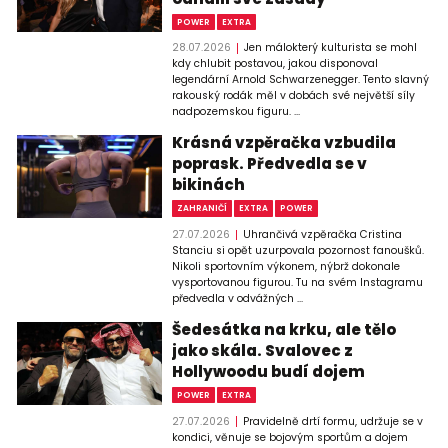
POWER
EXTRA
28.07.2026
Jen málokterý kulturista se mohl
kdy chlubit postavou, jakou disponoval
legendární Arnold Schwarzenegger. Tento slavný
rakouský rodák měl v dobách své největší síly
nadpozemskou figuru. ...
Krásná vzpěračka vzbudila
poprask. Předvedla se v
bikinách
ZAHRANIČÍ
EXTRA
POWER
27.07.2026
Uhrančivá vzpěračka Cristina
Stanciu si opět uzurpovala pozornost fanoušků.
Nikoli sportovním výkonem, nýbrž dokonale
vysportovanou figurou. Tu na svém Instagramu
předvedla v odvážných ...
Šedesátka na krku, ale tělo
jako skála. Svalovec z
Hollywoodu budí dojem
POWER
EXTRA
27.07.2026
Pravidelně drtí formu, udržuje se v
kondici, věnuje se bojovým sportům a dojem