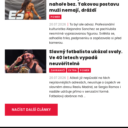
nahoře bez. Takovou postavu
muži nemají, dráždí
POWER
20.07.2026
To byl ale odvaz. Profesionální
kulturistka Alejandra Sanchez se pochlubila
nesmírně vypracovanou figurou. Svlékla se,
odhodila triko, podprsenku a zapózovala si před
kamerou.
Slavný fotbalista ukázal svaly.
Ve 40 letech vypadá
neuvěřitelně
ZAHRANIČÍ
EXTRA
POWER
20.07.2026
Ačkoli již nepůsobí na těch
nejslavnějších adresách, neusiluje o úspěch ve
slavném dresu Realu Madrid, se Sergio Ramos i
nadále udržuje přímo v senzační formě.
Fotbalový obránce má ...
NAČÍST DALŠÍ ČLÁNKY