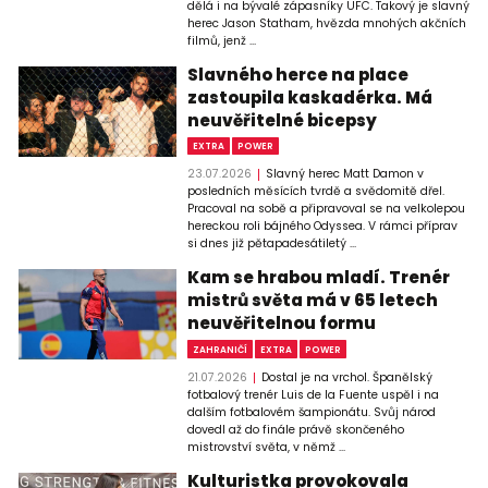
dělá i na bývalé zápasníky UFC. Takový je slavný
herec Jason Statham, hvězda mnohých akčních
filmů, jenž ...
Slavného herce na place
zastoupila kaskadérka. Má
neuvěřitelné bicepsy
EXTRA
POWER
23.07.2026
Slavný herec Matt Damon v
posledních měsících tvrdě a svědomitě dřel.
Pracoval na sobě a připravoval se na velkolepou
hereckou roli bájného Odyssea. V rámci příprav
si dnes již pětapadesátiletý ...
Kam se hrabou mladí. Trenér
mistrů světa má v 65 letech
neuvěřitelnou formu
ZAHRANIČÍ
EXTRA
POWER
21.07.2026
Dostal je na vrchol. Španělský
fotbalový trenér Luis de la Fuente uspěl i na
dalším fotbalovém šampionátu. Svůj národ
dovedl až do finále právě skončeného
mistrovství světa, v němž ...
Kulturistka provokovala