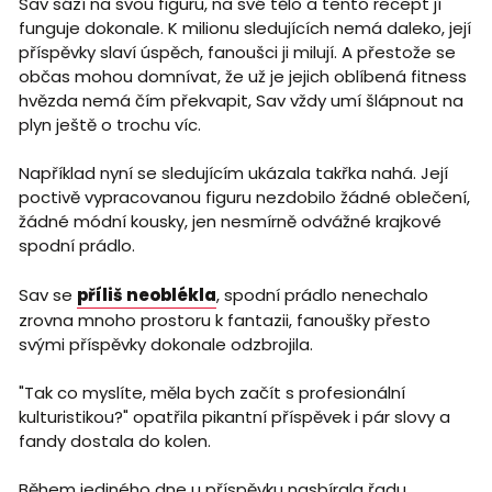
Sav sází na svou figuru, na své tělo a tento recept jí
funguje dokonale. K milionu sledujících nemá daleko, její
příspěvky slaví úspěch, fanoušci ji milují. A přestože se
občas mohou domnívat, že už je jejich oblíbená fitness
hvězda nemá čím překvapit, Sav vždy umí šlápnout na
plyn ještě o trochu víc.
Například nyní se sledujícím ukázala takřka nahá. Její
poctivě vypracovanou figuru nezdobilo žádné oblečení,
žádné módní kousky, jen nesmírně odvážné krajkové
spodní prádlo.
Sav se
příliš neoblékla
, spodní prádlo nenechalo
zrovna mnoho prostoru k fantazii, fanoušky přesto
svými příspěvky dokonale odzbrojila.
"Tak co myslíte, měla bych začít s profesionální
kulturistikou?" opatřila pikantní příspěvek i pár slovy a
fandy dostala do kolen.
Během jediného dne u příspěvku nasbírala řadu