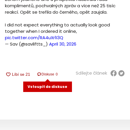
komplimentů, pochvalných zpráv a více než 25 tisíc
reakcí. Opět se trefila do černého, opět zaujala.
I did not expect everything to actually look good
together when I ordered it online,
pic.twitter.com/RA4uXr1I3Q
— Sav (@savliftts_)
April 30, 2026
Sdílejte článek
Diskuse
0
Vstoupit do diskuse