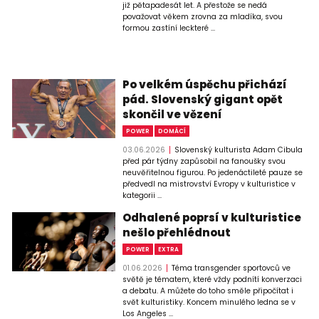
již pětapadesát let. A přestože se nedá
považovat věkem zrovna za mladíka, svou
formou zastíní leckteré ...
Po velkém úspěchu přichází
pád. Slovenský gigant opět
skončil ve vězení
POWER
DOMÁCÍ
03.06.2026
Slovenský kulturista Adam Cibula
před pár týdny zapůsobil na fanoušky svou
neuvěřitelnou figurou. Po jedenáctileté pauze se
předvedl na mistrovství Evropy v kulturistice v
kategorii ...
Odhalené poprsí v kulturistice
nešlo přehlédnout
POWER
EXTRA
01.06.2026
Téma transgender sportovců ve
světě je tématem, které vždy podnítí konverzaci
a debatu. A můžete do toho směle připočítat i
svět kulturistiky. Koncem minulého ledna se v
Los Angeles ...