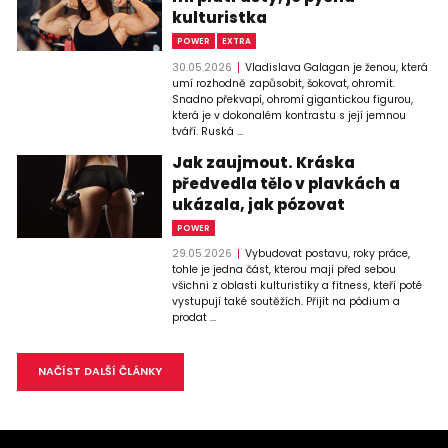
kulturistka
POWER
EXTRA
30.05.2026
Vladislava Galagan je ženou, která
umí rozhodně zapůsobit, šokovat, ohromit.
Snadno překvapí, ohromí gigantickou figurou,
která je v dokonalém kontrastu s její jemnou
tváří. Ruská ...
Jak zaujmout. Kráska
předvedla tělo v plavkách a
ukázala, jak pózovat
POWER
29.05.2026
Vybudovat postavu, roky práce,
tohle je jedna část, kterou mají před sebou
všichni z oblasti kulturistiky a fitness, kteří poté
vystupují také soutěžích. Přijít na pódium a
prodat ...
NAČÍST DALŠÍ ČLÁNKY