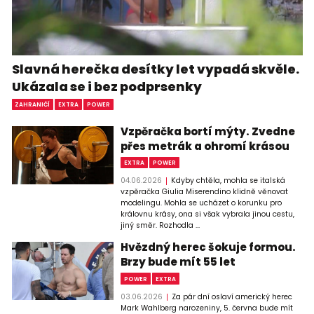
Slavná herečka desítky let vypadá skvěle.
Ukázala se i bez podprsenky
ZAHRANIČÍ
EXTRA
POWER
Vzpěračka bortí mýty. Zvedne
přes metrák a ohromí krásou
EXTRA
POWER
04.06.2026
Kdyby chtěla, mohla se italská
vzpěračka Giulia Miserendino klidně věnovat
modelingu. Mohla se ucházet o korunku pro
královnu krásy, ona si však vybrala jinou cestu,
jiný směr. Rozhodla ...
Hvězdný herec šokuje formou.
Brzy bude mít 55 let
POWER
EXTRA
03.06.2026
Za pár dní oslaví americký herec
Mark Wahlberg narozeniny, 5. června bude mít