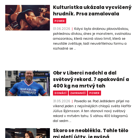
Kulturistka ukázala vycvičený
hrudník. Prsa zamalovala
POWER
01.06.2026
Kdysi byla drobnou plavovláskou,
pohlednou dívkou, dnes je monstrem, svalnatou
amazonkou, která nezná slovo limit, která se
neustále zvětšuje, ladí neuvěřitelnou formu a
rozhodně se ...
Obr v Liberci nadchl a dal
světový rekord. 7 opakování a
400 kg na mrtvý tah
DOMÁCÍ
ZAHRANIČÍ
POWER
31.05.2026
Povedlo se. Pod Ještědem přijel na
víkend jeden z nejsilnějších chlapů světa Haf?ór
Júlíus Björnsson. A ten stanovil nový světový
rekord v mrtvém tahu. S váhou 400 kilogramů
dal sedm ...
Skoro se neoblékla. Tohle tělo
mi platí účty, je pyšná